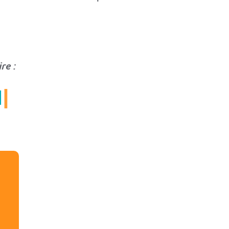
re :
N
|