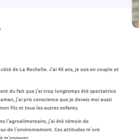
n
–
P
a
s
d
?
e
G
â
c
h
i
s
E
n
t
à côté de La Rochelle. J’ai 45 ans, je suis en couple et
r
e
N
o
u
ient du fait que j’ai trop longtemps été spectatrice
s
an, j’ai pris conscience que je devais moi aussi
on fils et tous les autres enfants.
s l’agroalimentaire, j’ai été témoin de
ux de l’environnement. Ces attitudes m’ont
à m’engager.