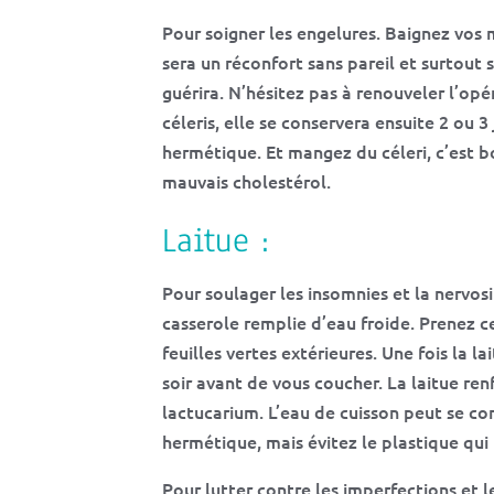
Pour soigner les engelures. Baignez vos 
sera un réconfort sans pareil et surtout
guérira. N’hésitez pas à renouveler l’op
céleris, elle se conservera ensuite 2 ou 3
hermétique. Et mangez du céleri, c’est bo
mauvais cholestérol.
Laitue :
Pour soulager les insomnies et la nervosi
casserole remplie d’eau froide. Prenez ce
feuilles vertes extérieures. Une fois la la
soir avant de vous coucher. La laitue re
lactucarium. L’eau de cuisson peut se co
hermétique, mais évitez le plastique qui r
Pour lutter contre les imperfections et l