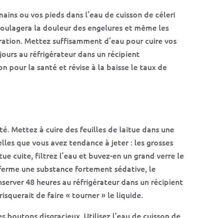
mains ou vos pieds dans l’eau de cuisson de céleri
 soulagera la douleur des engelures et même les
ération. Mettez suffisamment d’eau pour cuire vos
 jours au réfrigérateur dans un récipient
n pour la santé et révise à la baisse le taux de
té. Mettez à cuire des feuilles de laitue dans une
lles que vous avez tendance à jeter : les grosses
itue cuite, filtrez l’eau et buvez-en un grand verre le
nferme une substance fortement sédative, le
nserver 48 heures au réfrigérateur dans un récipient
isquerait de faire « tourner » le liquide.
es boutons disgracieux. Utilisez l’eau de cuisson de